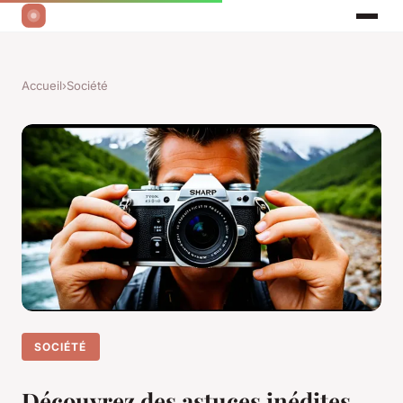
Accueil
›
Société
SOCIÉTÉ
Découvrez des astuces inédites